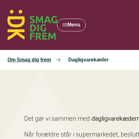
Gå
til
hovedindhold
Menu
Om Smag dig frem
Dagligvarekæder
Det gør vi sammen med
dagligvarekæder
Når forældre står i supermarkedet, beslut