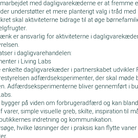
marbejdet med dagligvarekæderne er at fremme 
 der understøtter et mere planterigt valg i tråd med 
kret skal aktiviteterne bidrage til at øge børnefamil
ælgfrugter.
ænk er ansvarlig for aktiviteterne i dagligvarekæd
relsen.
tser i dagligvarehandelen:
nter i Living Labs
nkelte dagligvarekæder i partnerskabet udvikler 
styrelsen adfærdseksperimenter, der skal møde b
en. Adfærdseksperimenterne bliver gennemført i bu
 Labs
.
bygger på viden om forbrugeradfærd og kan blandt
 varer, simple visuelle greb, skilte, inspiration til m
butikkernes indretning og kommunikation.
søge, hvilke løsninger der i praksis kan flytte vaner
er.