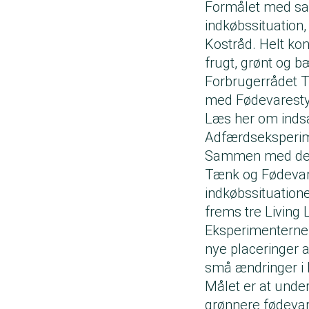
Formålet med sa
indkøbssituation,
Kostråd. Helt kon
frugt, grønt og b
Forbrugerrådet T
med Fødevaresty
Læs her om indsa
Adfærdseksperime
Sammen med de e
Tænk og Fødevare
indkøbssituation
frems
tre Living
Eksperimenterne 
nye placeringer af
små ændringer i 
Målet er at under
grønnere fødevar