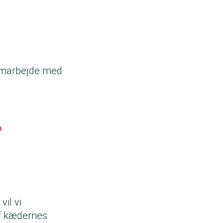
samarbejde med
o
il vi
af kædernes