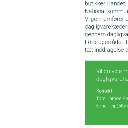
butikker i landet.
National kommun
Vi gennemfører e
dagligvarekædern
gennem dagligva
Forbrugerrådet T
tæt inddragelse 
Vil du vide
dagligvareh
Kontakt:
Tore Harboe Per
E-mail:
thp@fbr.