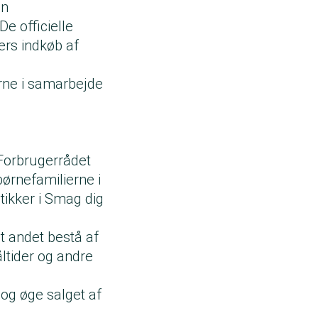
en
De officielle
iers indkøb af
erne i samarbejde
Forbrugerrådet
ørnefamilierne i
tikker i Smag dig
 andet bestå af
åltider og andre
 og øge salget af