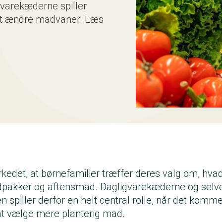
varekæderne spiller
m at ændre madvaner. Læs
.
rkedet, at børnefamilier træffer deres valg om, hv
dpakker og aftensmad. Dagligvarekæderne og selv
n spiller derfor en helt central rolle, når det kommer
 at vælge mere planterig mad.