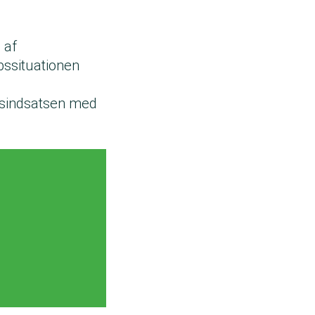
 af
bssituationen
nsindsatsen med